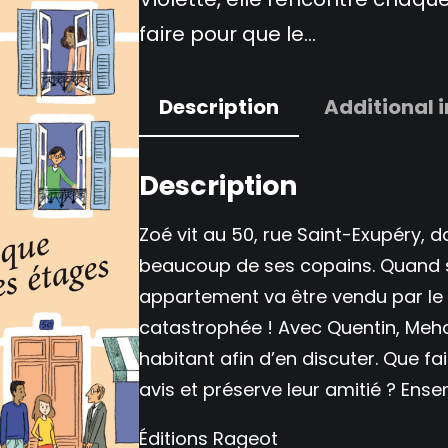
faire pour que le…
Description
Additional 
Description
Zoé vit au 50, rue Saint-Exupéry,
beaucoup de ses copains. Quand s
appartement va être vendu par le p
catastrophée ! Avec Quentin, Mehdi
habitant afin d’en discuter. Que f
avis et préserve leur amitié ? Ense
Éditions Rageot