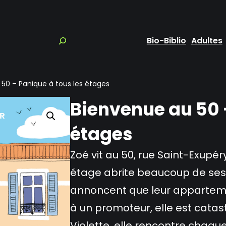
Bio-Biblio
Adultes
50 – Panique à tous les étages
Bienvenue au 50 
étages
Zoé vit au 50, rue Saint-Exup
étage abrite beaucoup de ses 
annoncent que leur appartemen
à un promoteur, elle est catas
Violette, elle rencontre chaque