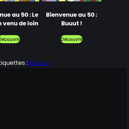
nue au 50 : Le
Bienvenue au 50 :
Bienvenu
 venu de loin
Buuut !
semaine
Découvrir
Découvrir
Dé
tiquettes :
Roman