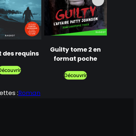
Guilty tome 2 en
Guilty
t des requins
format poche
p
Découvrir
Découvrir
Dé
ettes :
Roman