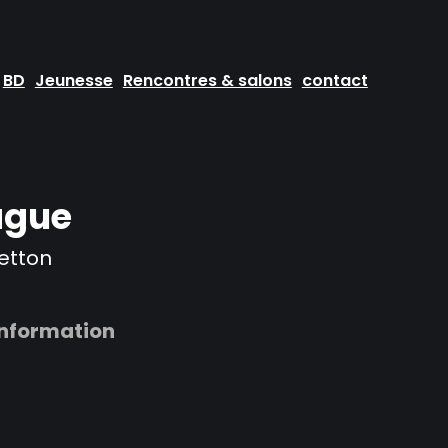
BD
Jeunesse
Rencontres & salons
contact
ague
etton
information