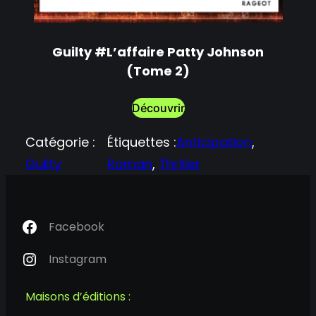
G
Guilty #L’affaire Patty Johnson
(Tome 2)
Découvrir
Catégorie :
Étiquettes :
Anticipation
, 
Guilty
Roman
, 
Thriller
Facebook
Instagram
Maisons d’éditions :