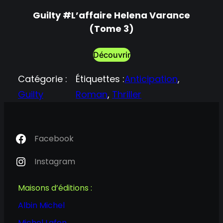
Gui
Guilty #L’affaire Helena Varance
(Tome 3)
Découvrir
Catégorie :
Étiquettes :
Anticipation
, 
Guilty
Roman
, 
Thriller
Facebook
Instagram
Maisons d’éditions :
Albin Michel
Michel Lafon