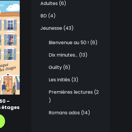
Adultes
6
BD
4
Jeunesse
43
Bienvenue au 50 !
6
Dix minutes…
13
Guilty
6
Les initiés
3
Premières lectures
2
50 –
s étages
Romans ados
14