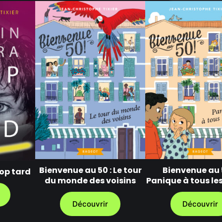
Bienvenue au 50 : Le tour
Bienvenue au 
rop tard
du monde des voisins
Panique à tous le
Découvrir
Découvrir